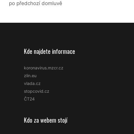
po předchozí domluvě
Kde najdete informace
koronavirus.mzcr.cz
zlin.eu
vlada.cz
stopcovid.cz
ČT24
Kdo za webem stojí