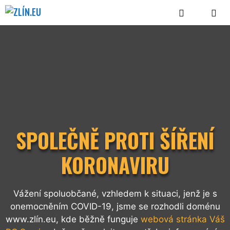
Přeskočit
na
obsah
MENU
SPOLEČNĚ PROTI ŠÍŘENÍ
KORONAVIRU
Vážení spoluobčané, vzhledem k situaci, jenž je s
onemocněním COVID-19, jsme se rozhodli doménu
www.zlín.eu, kde běžně funguje
webová stránka Váš