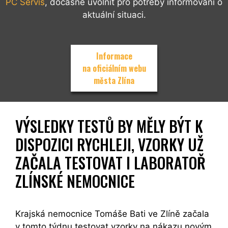
PC Servis
, dočasně uvolnit pro potřeby informování o
aktuální situaci.
Informace
na oficiálním webu
města Zlína
VÝSLEDKY TESTŮ BY MĚLY BÝT K
DISPOZICI RYCHLEJI, VZORKY UŽ
ZAČALA TESTOVAT I LABORATOŘ
ZLÍNSKÉ NEMOCNICE
Krajská nemocnice Tomáše Bati ve Zlíně začala
v tomto týdnu testovat vzorky na nákazu novým