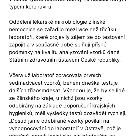
typem koronaviru.
Oddělení lékařské mikrobiologie zlínské
nemocnice se zařadilo mezi více než třicítku
laboratoří, které projevily zájem se do testování
zapojit a v současné době splňují přísné
podmínky na kvalitu analyzování vzorků dané
Státním zdravotním ústavem České republiky.
Včera už laboratoř zpracovala prvních
sedmadvacet vzorků, během dneška testuje
dalších třiaosmdesát. Výhodou je, že by se lidé
ze Zlínského kraje, u nichž jsou vzorky
odebírány na základě doporučení krajských
hygieniků, měli výsledky testů dozvědět rychleji.
„Dosud jsme odebírané vzorky posílali na
vyhodnocování do laboratoří v Ostravě, což je
náročné jednak logisticky, ale především se