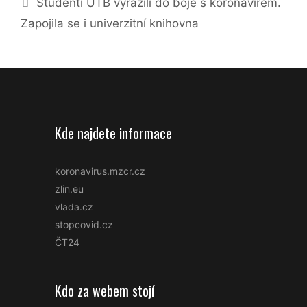
Studenti UTB vyrazili do boje s koronavirem.
Zapojila se i univerzitní knihovna
Kde najdete informace
koronavirus.mzcr.cz
zlin.eu
vlada.cz
stopcovid.cz
ČT24
Kdo za webem stojí