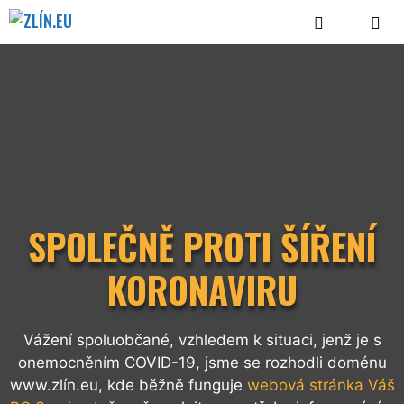
Přeskočit
na
obsah
MENU
SPOLEČNĚ PROTI ŠÍŘENÍ
KORONAVIRU
Vážení spoluobčané, vzhledem k situaci, jenž je s
onemocněním COVID-19, jsme se rozhodli doménu
www.zlín.eu, kde běžně funguje
webová stránka Váš