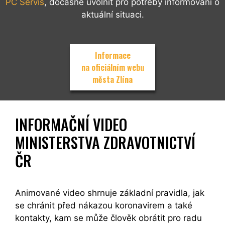
PC Servis
, dočasně uvolnit pro potřeby informování o
aktuální situaci.
Informace
na oficiálním webu
města Zlína
INFORMAČNÍ VIDEO
MINISTERSTVA ZDRAVOTNICTVÍ
ČR
Animované video shrnuje základní pravidla, jak
se chránit před nákazou koronavirem a také
kontakty, kam se může člověk obrátit pro radu