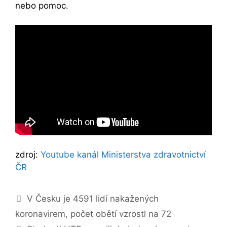
nebo pomoc.
zdroj:
Youtube kanál Ministerstva zdravotnictví
ČR
Navigace
V Česku je 4591 lidí nakažených
příspěvků
koronavirem, počet obětí vzrostl na 72