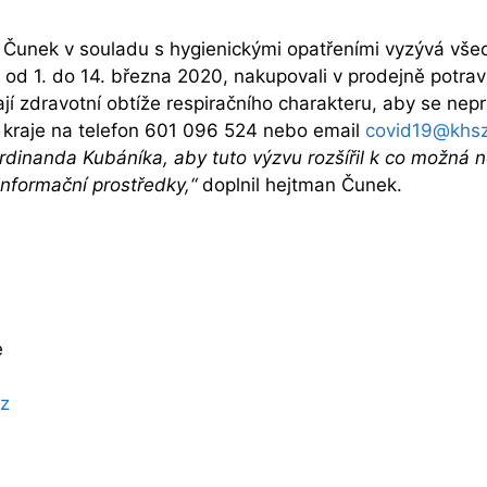
Čunek v souladu s hygienickými opatřeními vyzývá všech
 od 1. do 14. března 2020, nakupovali v prodejně potrav
í zdravotní obtíže respiračního charakteru, aby se nepro
o kraje na telefon 601 096 524 nebo email
covid19@khsz
dinanda Kubáníka, aby tuto výzvu rozšířil k co možná n
informační prostředky,“
doplnil hejtman Čunek.
e
cz