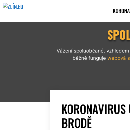
Přeskočit
KORONA
na
obsah
SPOL
Vážení spoluobčané, vzhledem 
běžně funguje
webová s
KORONAVIRUS 
BRODĚ