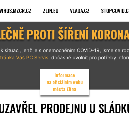
VIRUS.MZCR.CZ
ZLIN.EU
VLADA.CZ
STOPCOVID.C
EČNĚ PROTI ŠÍŘENÍ KORON
k situaci, jenž je s onemocněním COVID-19, jsme se ro
tránka Váš PC Servis
, dočasně uvolnit pro potřeby infor
Informace
na oficiálním webu
města Zlína
UZAVŘEL PRODEJNU U SLÁDK