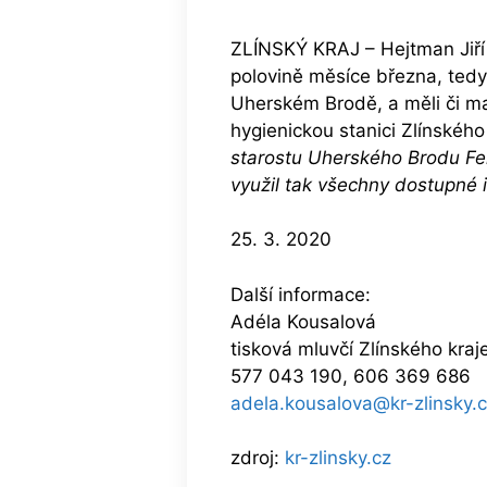
ZLÍNSKÝ KRAJ – Hejtman Jiří 
polovině měsíce března, tedy
Uherském Brodě, a měli či maj
hygienickou stanici Zlínskéh
starostu Uherského Brodu Fer
využil tak všechny dostupné 
25. 3. 2020
Další informace:
Adéla Kousalová
tisková mluvčí Zlínského kraj
577 043 190, 606 369 686
adela.kousalova@kr-zlinsky.
zdroj:
kr-zlinsky.cz