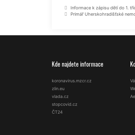
Navigace
Informace k zápisu dětí do 1. tří
příspěvků
Primář Uherskohradišťské nemoc
Kde najdete informace
K
koronavirus.mzcr.cz
Vá
zlin.eu
We
vlada.cz
Ae
stopcovid.cz
ČT24