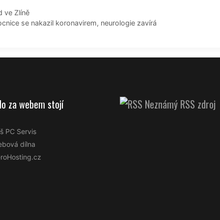
d ve Zlíně
nice se nakazil koronavirem, neurologie zavírá
do za webem stojí
Neznámý RSS zdroj
š PC Servis
bová dílna
roHosting.cz