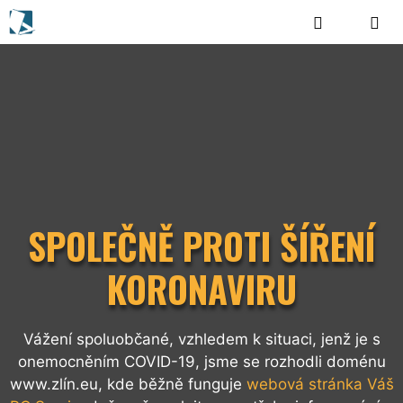
Přeskočit
na
obsah
MENU
SPOLEČNĚ PROTI ŠÍŘENÍ
KORONAVIRU
Vážení spoluobčané, vzhledem k situaci, jenž je s
onemocněním COVID-19, jsme se rozhodli doménu
www.zlín.eu, kde běžně funguje
webová stránka Váš