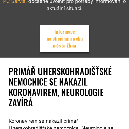
PC Servis
, dočasně uvolnit pro potřeby informování o
aktuální situaci.
Informace
na oficiálním webu
města Zlína
PRIMÁŘ UHERSKOHRADIŠŤSKÉ
NEMOCNICE SE NAKAZIL
KORONAVIREM, NEUROLOGIE
ZAVÍRÁ
Koronavirem se nakazil primář
Uherskohradišťské nemocnice. Neurologie se