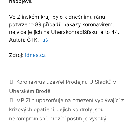
neobjevil.
Ve Zlínském kraji bylo k dnešnímu ránu
potvrzeno 89 případů nákazy koronavirem,
nejvíce je jich na Uherskohradišťsku, a to 44.
Autoři: ČTK,
raš
Zdroj:
idnes.cz
Navigace
Koronavirus uzavřel Prodejnu U Sládků v
příspěvků
Uherském Brodě
MP Zlín upozorňuje na omezení vyplývající z
krizových opatření. Jejich kontroly jsou
nekompromisní, hrozící postih je vysoký