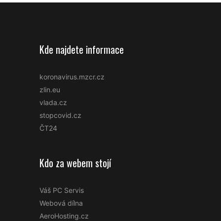
Kde najdete informace
koronavirus.mzcr.cz
zlin.eu
vlada.cz
stopcovid.cz
ČT24
Kdo za webem stojí
Váš PC Servis
Webová dílna
AeroHosting.cz