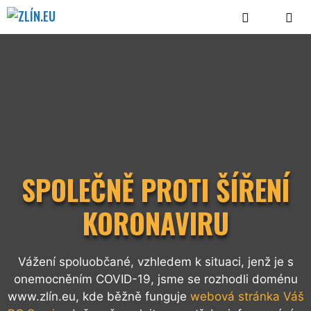
Přeskočit
na
obsah
MENU
SPOLEČNĚ PROTI ŠÍŘENÍ
KORONAVIRU
Vážení spoluobčané, vzhledem k situaci, jenž je s
onemocněním COVID-19, jsme se rozhodli doménu
www.zlín.eu, kde běžně funguje
webová stránka Váš