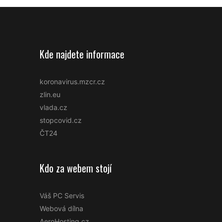
radnice
Kde najdete informace
koronavirus.mzcr.cz
zlin.eu
vlada.cz
stopcovid.cz
ČT24
Kdo za webem stojí
Váš PC Servis
Webová dílna
AeroHosting.cz