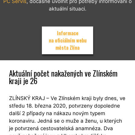
PC Servis
, dočasně uvolnit pro potřeby informování o
aktuální situaci.
Informace
na oficiálním webu
města Zlína
Aktuální počet nakažených ve Zlínském
kraji je 26
ZLÍNSKÝ KRAJ – Ve Zlínském kraji byly dnes, ve
středu 18. března 2020, potvrzeny dopoledne
další 2 případy na nákazu novým typem
koronaviru. Jedná se o muže a ženu, u kterých
je potvrzená cestovatelská anamnéza. Dva