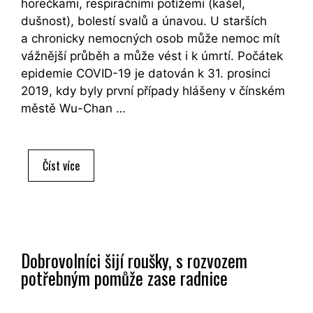
horečkami, respiračními potížemi (kašel,
dušnost), bolestí svalů a únavou. U starších
a chronicky nemocných osob může nemoc mít
vážnější průběh a může vést i k úmrtí. Počátek
epidemie COVID-19 je datován k 31. prosinci
2019, kdy byly první případy hlášeny v čínském
městě Wu-Chan …
Přehled
Číst více
situace
v
ČR:
COVID-
19
Dobrovolníci šijí roušky, s rozvozem
potřebným pomůže zase radnice