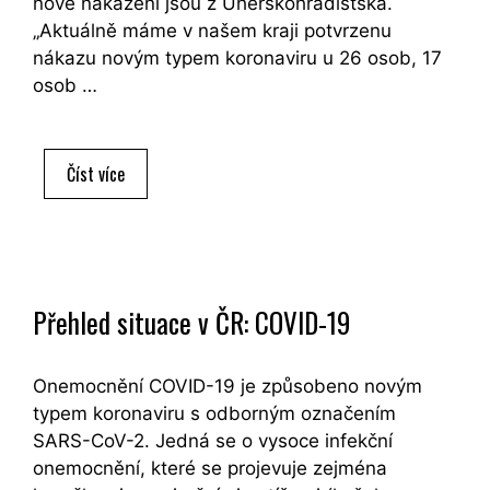
nově nakažení jsou z Uherskohradišťska.
„Aktuálně máme v našem kraji potvrzenu
nákazu novým typem koronaviru u 26 osob, 17
osob …
Aktuální
Číst více
počet
nakažených
ve
Zlínském
kraji
Přehled situace v ČR: COVID-19
je
26
Onemocnění COVID-19 je způsobeno novým
typem koronaviru s odborným označením
SARS-CoV-2. Jedná se o vysoce infekční
onemocnění, které se projevuje zejména