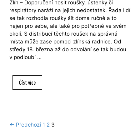
Zlín – Doporučení nosit roušky, ústenky či
respirátory naráží na jejich nedostatek. Řada lidí
se tak rozhodla roušky šít doma ručně a to
nejen pro sebe, ale také pro potřebné ve svém
okolí. S distribucí těchto roušek na správná
místa může zase pomoci zlínská radnice. Od
středy 18. března až do odvolání se tak budou
v podloubí …
Dobrovolníci
Číst více
šijí
roušky,
s
rozvozem
potřebným
Navigace
← Předchozí
1
2
3
pomůže
příspěvků
zase