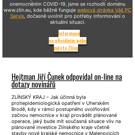
onemocněním COVID-19, jsme se rozhodli doménu
www.zlín.eu, kde běžně funguje
webová stránka Váš PC
Servis
, dočasně uvolnit pro potřeby informování o
aktuální situaci.
Informace
na oficiálním webu
města Zlína
Hejtman Jiří Čunek odpovídal on-line na
dotazy novinářů
ZLÍNSKÝ KRAJ – Jak účinná byla
protiepidemiologická opatření v Uherském
Brodě, kdy v rámci postupného uvolňování
začnou nemocnice v kraji provádět plánované
operace, jaký bude mít současná situace vliv na
plánované investice Zlínského kraje včetně
stavby nové krajské nemocnice v Malenovicích