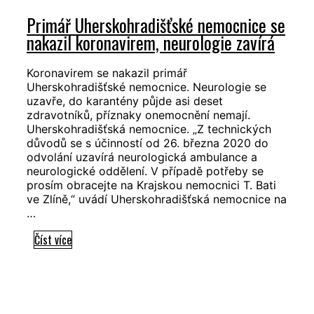
omezení
Primář Uherskohradišťské nemocnice se
vyplývající
nakazil koronavirem, neurologie zavírá
z
krizových
opatření.
Koronavirem se nakazil primář
Uherskohradišťské nemocnice. Neurologie se
Jejich
uzavře, do karantény půjde asi deset
kontroly
zdravotníků, příznaky onemocnění nemají.
jsou
Uherskohradišťská nemocnice. „Z technických
nekompromisní,
důvodů se s účinností od 26. března 2020 do
hrozící
odvolání uzavírá neurologická ambulance a
neurologické oddělení. V případě potřeby se
postih
prosím obracejte na Krajskou nemocnici T. Bati
je
ve Zlíně,“ uvádí Uherskohradišťská nemocnice na
vysoký
…
Primář
Číst více
Uherskohradišťské
nemocnice
se
nakazil