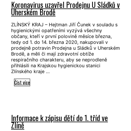
Koronavirus uzavřel Prodejnu U Sládků v
koronavirem,
Uherském Brodě
neurologie
zavírá
ZLÍNSKÝ KRAJ – Hejtman Jiří Čunek v souladu s
hygienickými opatřeními vyzývá všechny
občany, kteří v první polovině měsíce března,
tedy od 1. do 14. března 2020, nakupovali v
prodejně potravin Prodejna u Sládků v Uherském
Brodě, a měli či mají zdravotní obtíže
respiračního charakteru, aby se neprodleně
přihlásili na Krajskou hygienickou stanici
Zlínského kraje …
Koronavirus
Číst více
uzavřel
Prodejnu
U
Sládků
Informace k zápisu dětí do 1. tříd ve
v
Zlíně
Uherském