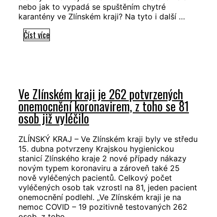
nebo jak to vypadá se spuštěním chytré
karantény ve Zlínském kraji? Na tyto i další …
Hejtman
Číst více
Jiří
Čunek
odpovídal
on-
Ve Zlínském kraji je 262 potvrzených
line
onemocnění koronavirem, z toho se 81
na
osob již vyléčilo
dotazy
novinářů
ZLÍNSKÝ KRAJ – Ve Zlínském kraji byly ve středu
15. dubna potvrzeny Krajskou hygienickou
stanicí Zlínského kraje 2 nové případy nákazy
novým typem koronaviru a zároveň také 25
nově vyléčených pacientů. Celkový počet
vyléčených osob tak vzrostl na 81, jeden pacient
onemocnění podlehl. „Ve Zlínském kraji je na
nemoc COVID – 19 pozitivně testovaných 262
osob, z toho …