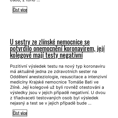
Ve
Číst více
Zlínském
kraji
je
262
U sestry ze zlínské nemocnice se
potvrzených
potvrdilo onemocnění koronavirem, její
onemocnění
kolegové mají testy negativní
koronavirem,
z
toho
Pozitivní výsledek testu na nový typ koronaviru
má aktuálně jedna ze zdravotních sester na
se
Oddělení anesteziologie, resuscitace a intenzivní
81
medicíny Krajské nemocnice Tomáše Bati ve
osob
Zlíně. Její kolegové už byli rovněž otestováni a
již
výsledky jsou v jejich případě negativní. U dvou
vyléčilo
z třiadvaceti testovaných osob byl výsledek
nejasný a test se v jejich případě bude …
U
Číst více