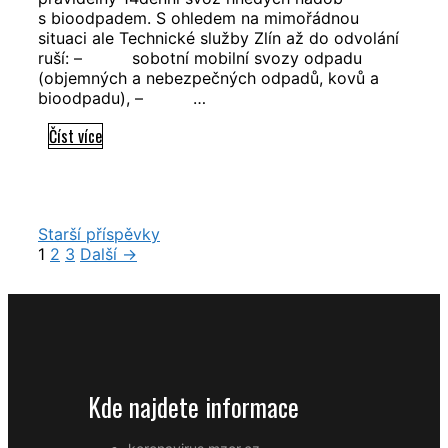
s bioodpadem. S ohledem na mimořádnou
situaci ale Technické služby Zlín až do odvolání
ruší: – sobotní mobilní svozy odpadu
(objemných a nebezpečných odpadů, kovů a
bioodpadu), – …
Upozornění
Číst více
k
vyvážení
odpadu
Navigace
Starší příspěvky
příspěvků
1
2
3
Další →
Kde najdete informace