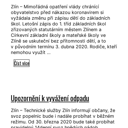
Brodě
Zlín – Mimořádná opatření vlády chránící
obyvatelstvo před nákazou koronavirem si
vyžádala změnu při zápisu dětí do základních
škol. Letošní zápis do 1. tříd základních škol
zřizovaných statutárním městem Zlínem a
Církevní základní školy a mateřské školy ve
Zlíně se uskuteční bez přítomnosti dětí, a to
v původním termínu 3. dubna 2020. Rodiče, kteří
nemohou využít …
Informace
Číst více
k
zápisu
dětí
do
Upozornění k vyvážení odpadu
1.
tříd
Zlín – Technické služby Zlín informují občany, že
ve
svoz popelnic bude i nadále probíhat v běžném
Zlíně
režimu. Od 30. března 2020 bude také probíhat
pravidelný 14denní svoz hnědých nádob