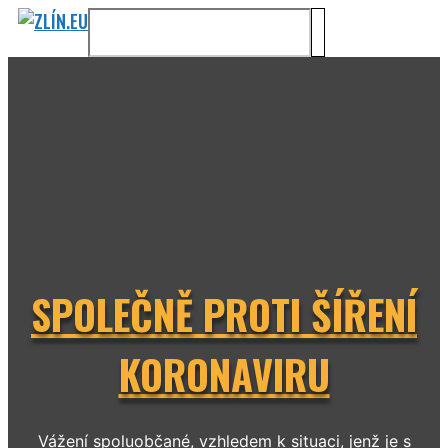
Přeskočit
na
MENU
obsah
SPOLEČNĚ PROTI ŠÍŘENÍ
KORONAVIRU
Vážení spoluobčané, vzhledem k situaci, jenž je s