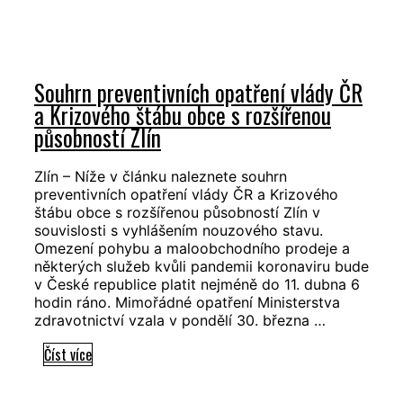
sestry
ze
zlínské
nemocnice
Souhrn preventivních opatření vlády ČR
se
a Krizového štábu obce s rozšířenou
potvrdilo
působností Zlín
onemocnění
koronavirem,
její
Zlín – Níže v článku naleznete souhrn
preventivních opatření vlády ČR a Krizového
kolegové
štábu obce s rozšířenou působností Zlín v
mají
souvislosti s vyhlášením nouzového stavu.
testy
Omezení pohybu a maloobchodního prodeje a
negativní
některých služeb kvůli pandemii koronaviru bude
v České republice platit nejméně do 11. dubna 6
hodin ráno. Mimořádné opatření Ministerstva
zdravotnictví vzala v pondělí 30. března …
Souhrn
Číst více
preventivních
opatření