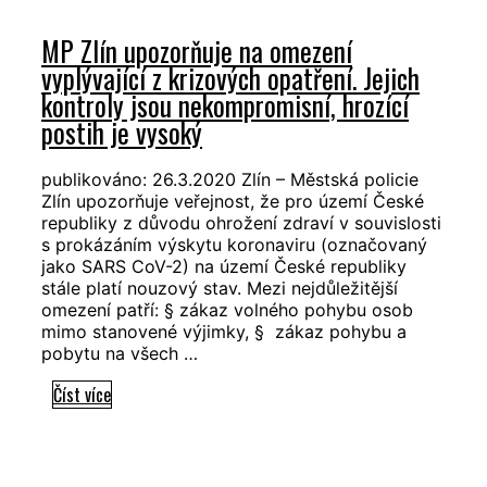
pro
MP Zlín upozorňuje na omezení
OSVČ
vyplývající z krizových opatření. Jejich
kontroly jsou nekompromisní, hrozící
postih je vysoký
publikováno: 26.3.2020 Zlín – Městská policie
Zlín upozorňuje veřejnost, že pro území České
republiky z důvodu ohrožení zdraví v souvislosti
s prokázáním výskytu koronaviru (označovaný
jako SARS CoV-2) na území České republiky
stále platí nouzový stav. Mezi nejdůležitější
omezení patří: § zákaz volného pohybu osob
mimo stanovené výjimky, § zákaz pohybu a
pobytu na všech …
MP
Číst více
Zlín
upozorňuje
na