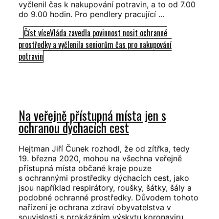
vyčlenil čas k nakupování potravin, a to od 7.00
do 9.00 hodin. Pro pendlery pracující …
Číst více
Vláda zavedla povinnost nosit ochranné
prostředky a vyčlenila seniorům čas pro nakupování
potravin
Na veřejně přístupná místa jen s
ochranou dýchacích cest
Hejtman Jiří Čunek rozhodl, že od zítřka, tedy
19. března 2020, mohou na všechna veřejně
přístupná místa občané kraje pouze
s ochrannými prostředky dýchacích cest, jako
jsou například respirátory, roušky, šátky, šály a
podobné ochranné prostředky. Důvodem tohoto
nařízení je ochrana zdraví obyvatelstva v
souvislosti s prokázáním výskytu koronaviru