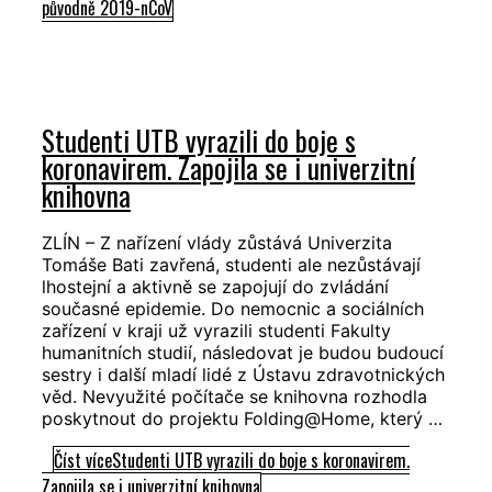
původně 2019-nCoV
Studenti UTB vyrazili do boje s
koronavirem. Zapojila se i univerzitní
knihovna
ZLÍN – Z nařízení vlády zůstává Univerzita
Tomáše Bati zavřená, studenti ale nezůstávají
lhostejní a aktivně se zapojují do zvládání
současné epidemie. Do nemocnic a sociálních
zařízení v kraji už vyrazili studenti Fakulty
humanitních studií, následovat je budou budoucí
sestry i další mladí lidé z Ústavu zdravotnických
věd. Nevyužité počítače se knihovna rozhodla
poskytnout do projektu Folding@Home, který …
Číst více
Studenti UTB vyrazili do boje s koronavirem.
Zapojila se i univerzitní knihovna