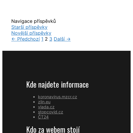
Navigace příspěvků
Starší příspěvky
Novější příspěvky
← Předchozí
1
2
3
Další →
Kde najdete informace
koronavirus.mzcr.cz
zlin.eu
vlada.cz
stopcovid.cz
ČT24
Kdo za webem stojí