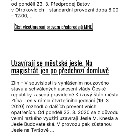
od pondělí 23. 3. Předprodej Baťov
v Otrokovicích – standardní provozní doba 8:00
– 12:00, …
Číst více
Omezení provozu předprodejů MHD
Uzavírají se městské jesle. Na
magistrát jen po předchozí domluvě
Zlín – V souvislosti s vyhlášením nouzového
stavu a schválených usnesení vlády České
republiky zasedá pravidelně Krizový štáb města
Zlína. Ten v rámci čtvrtečního jednání (19. 3.
2020) rozhodl o dalších preventivních
opatřeních. Od pondělí 23. 3. 2020 se z důvodu
velmi nízkého využití uzavírají Jesle M. Knesla a
Jesle Budovatelská. V provozu pak zůstanou
Jesle na Tyršově …