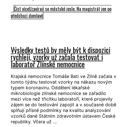
Číst více
Uzavírají se městské jesle. Na magistrát jen po
předchozí domluvě
Výsledky testů by měly být k dispozici
rychleji, vzorky už začala testovat i
laboratoř Zlínské nemocnice
Krajská nemocnice Tomáše Bati ve Zlíně začala v
tomto týdnu testovat vzorky na nákazu novým
typem koronaviru. Oddělení lékařské
mikrobiologie zlínské nemocnice se zařadilo
mezi více než třicítku laboratoří, které projevily
zájem se do testování zapojit a v současné době
splňují přísné podmínky na kvalitu analyzování
vzorků dané Státním zdravotním ústavem České
republiky. Včera už …