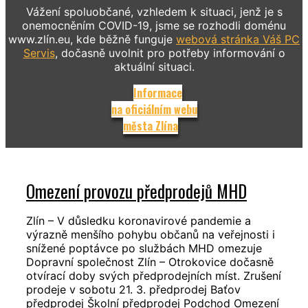
Vážení spoluobčané, vzhledem k situaci, jenž je s
onemocněním COVID-19, jsme se rozhodli doménu
www.zlín.eu, kde běžně funguje
webová stránka Váš PC
Servis
, dočasně uvolnit pro potřeby informování o
aktuální situaci.
Informace
na oficiálním webu
města Zlína
Omezení provozu předprodejů MHD
Zlín – V důsledku koronavirové pandemie a
výrazně menšího pohybu občanů na veřejnosti i
snížené poptávce po službách MHD omezuje
Dopravní společnost Zlín – Otrokovice dočasně
otvírací doby svých předprodejních míst. Zrušení
prodeje v sobotu 21. 3. předprodej Baťov
předprodej Školní předprodej Podchod Omezení