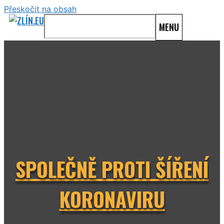
Přeskočit na obsah
MENU
SPOLEČNĚ PROTI ŠÍŘENÍ
KORONAVIRU